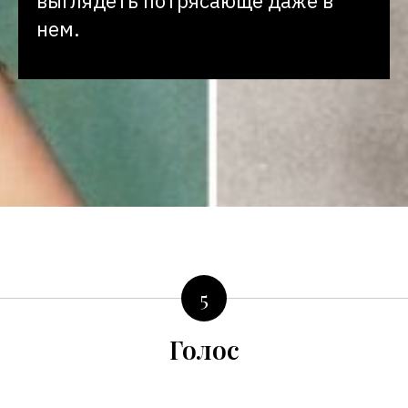
выглядеть потрясающе даже в
нем.
5
Голос