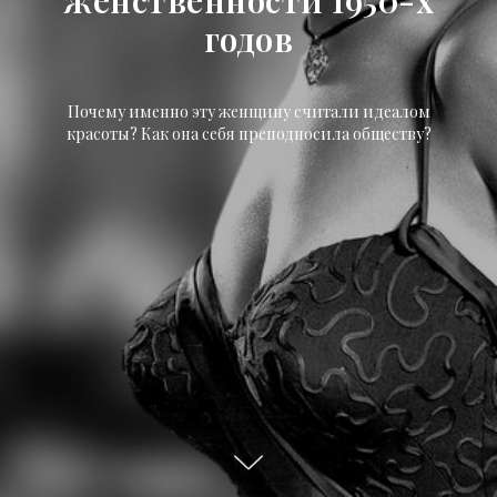
женственности 1950-х
годов
Почему именно эту женщину считали идеалом
красоты? Как она себя преподносила обществу?