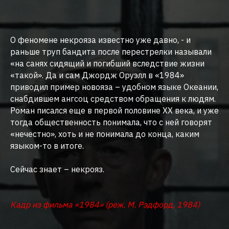
О феномене некрояза известно уже давно, - и
раньше труп бандита после перестрелки называли
«на санях сидящий и погибший вследствие жизни
«такой». Да и сам Джордж Оруэлл в «1984»
приводил пример новояза – удобном языке Океании,
снабдившем ангсоц средством обращения к людям.
Роман писался еще в первой половине XX века, и уже
тогда общественность понимала, что с ней говорят
«нечестно», хоть и не понимала до конца, каким
языком-то в итоге.
Сейчас знает – некрояз.
Кадр из фильма «1984» (реж. М. Рэдфорд, 1984)